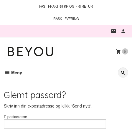
Gå
FAST FRAKT 99 KR OG FRI RETUR
til
innholdet
RASK LEVERING
0
Meny
Glemt passord?
Skriv inn din e-postadresse og klikk "Send nytt".
E-postadresse