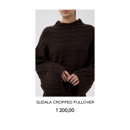
SLIDALA CROPPED PULLOVER
inkl.
Pris
1 200,00
mva.