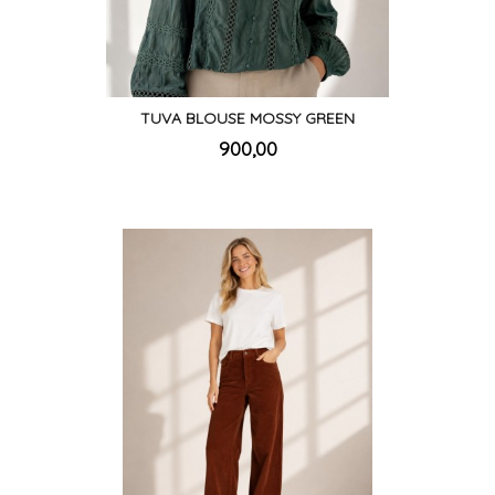
TUVA BLOUSE MOSSY GREEN
inkl.
Pris
900,00
mva.