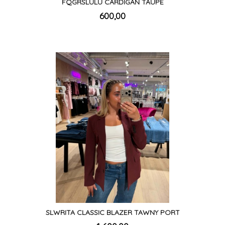
FQGRSLULU CARDIGAN TAUPE
inkl.
Pris
600,00
mva.
SLWRITA CLASSIC BLAZER TAWNY PORT
inkl.