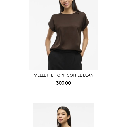
VIELLETTE TOPP COFFEE BEAN
inkl.
Pris
300,00
mva.