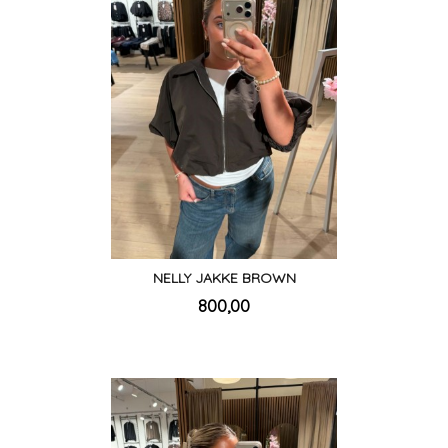
NELLY JAKKE BROWN
inkl.
Pris
800,00
mva.