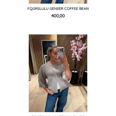
FQGRSLULU GENSER COFFEE BEAN
inkl.
Pris
400,00
mva.