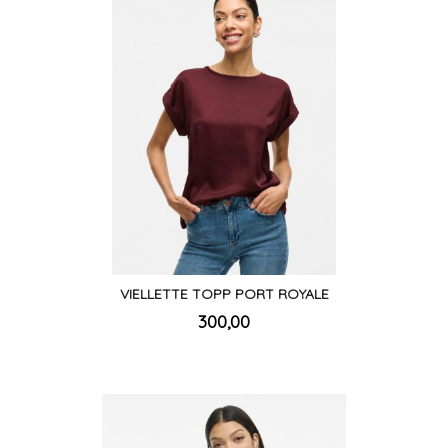
VIELLETTE TOPP PORT ROYALE
inkl.
Pris
300,00
mva.