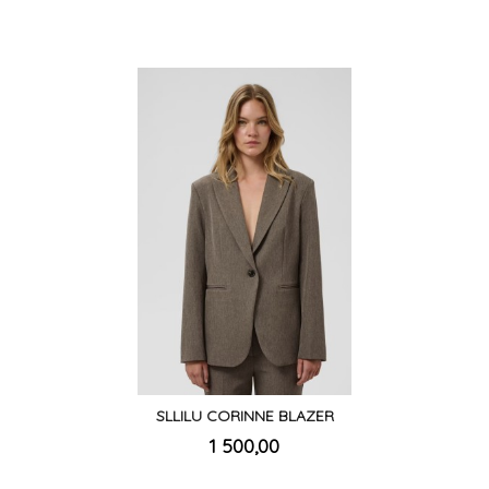
SLLILU CORINNE BLAZER
inkl.
Pris
1 500,00
mva.