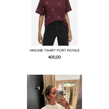
VIMONIE TSHIRT PORT ROYALE
inkl.
Pris
400,00
mva.