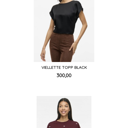
VIELLETTE TOPP BLACK
inkl.
Pris
300,00
mva.