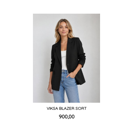
VIKSA BLAZER SORT
inkl.
Pris
900,00
mva.