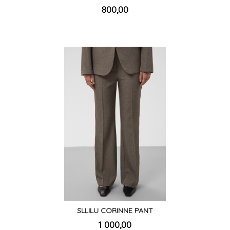
inkl.
Pris
800,00
mva.
SLLILU CORINNE PANT
inkl.
Pris
1 000,00
mva.