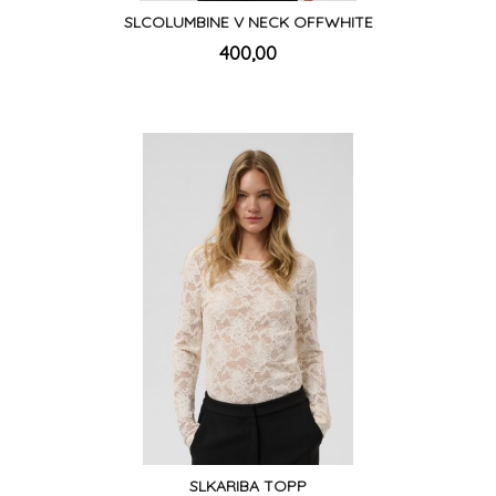
SLCOLUMBINE V NECK OFFWHITE
inkl.
Pris
400,00
mva.
SLKARIBA TOPP