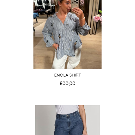
ENOLA SHIRT
inkl.
Pris
800,00
mva.