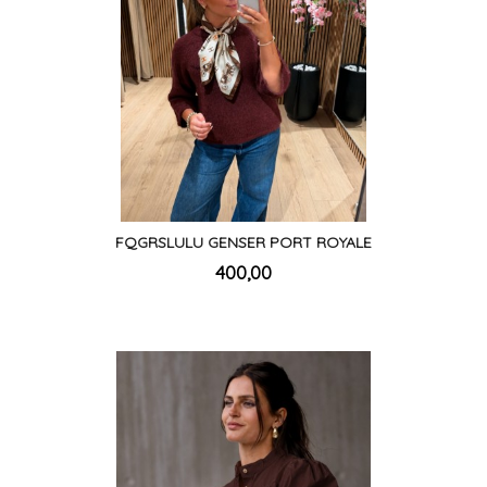
FQGRSLULU GENSER PORT ROYALE
inkl.
Pris
400,00
mva.