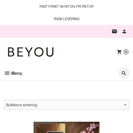
Gå
FAST FRAKT 99 KR OG FRI RETUR
til
innholdet
RASK LEVERING
0
Meny