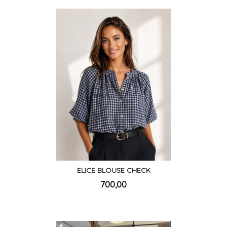
ELICE BLOUSE CHECK
inkl.
Pris
700,00
mva.