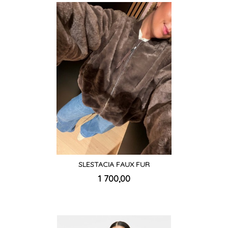
SLESTACIA FAUX FUR
inkl.
Pris
1 700,00
mva.