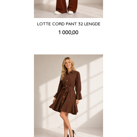
LOTTE CORD PANT 32 LENGDE
inkl.
Pris
1 000,00
mva.