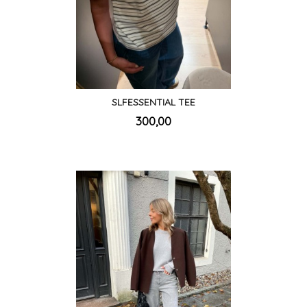
SLFESSENTIAL TEE
inkl.
Pris
300,00
mva.