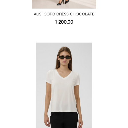
ALISI CORD DRESS CHOCOLATE
inkl.
Pris
1 200,00
mva.