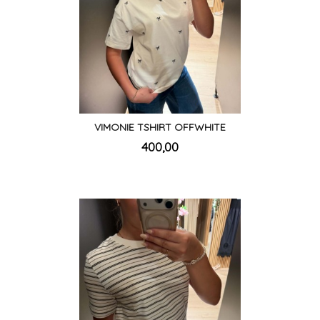
VIMONIE TSHIRT OFFWHITE
inkl.
Pris
400,00
mva.