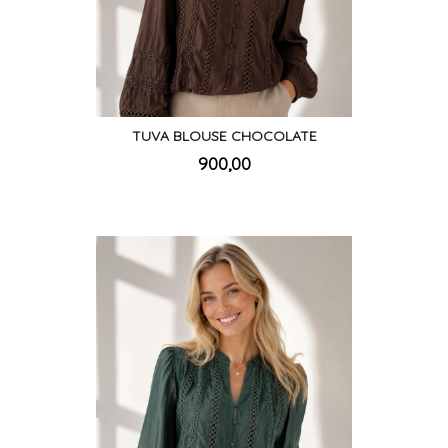
TUVA BLOUSE CHOCOLATE
inkl.
Pris
900,00
mva.