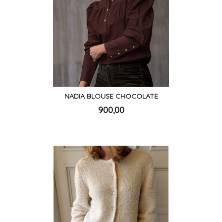
NADIA BLOUSE CHOCOLATE
inkl.
Pris
900,00
mva.