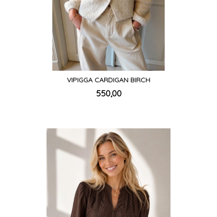
VIPIGGA CARDIGAN BIRCH
inkl.
Pris
550,00
mva.