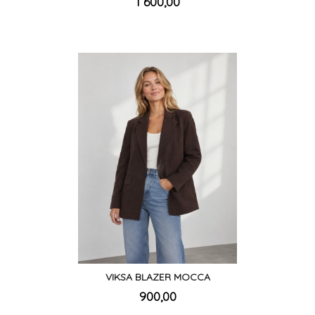
Pris
1 600,00
mva.
VIKSA BLAZER MOCCA
inkl.
Pris
900,00
mva.