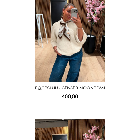
FQGRSLULU GENSER MOONBEAM
inkl.
Pris
400,00
mva.