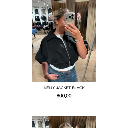
NELLY JACKET BLACK
inkl.
Pris
800,00
mva.