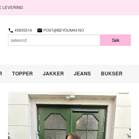
K LEVERING
45835516
POST@BEYOUM44.NO
Søk
R
TOPPER
JAKKER
JEANS
BUKSER