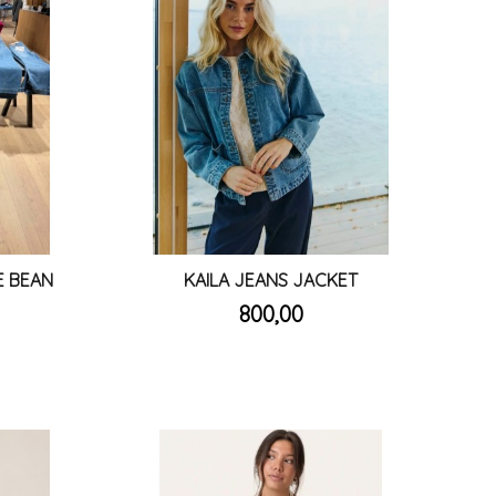
E BEAN
KAILA JEANS JACKET
inkl.
Pris
800,00
mva.
Les mer