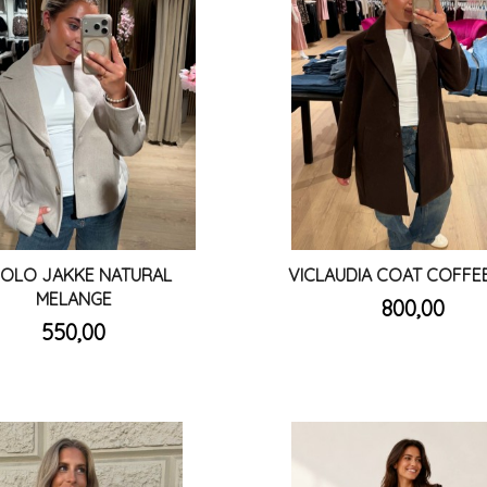
SOLO JAKKE NATURAL
VICLAUDIA COAT COFFE
inkl.
MELANGE
Pris
800,00
mva.
inkl.
Pris
550,00
mva.
Les mer
Les mer