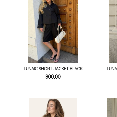
LUNAIC SHORT JACKET BLACK
LUNA
inkl.
Pris
800,00
mva.
Les mer