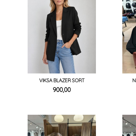
VIKSA BLAZER SORT
N
inkl.
Pris
900,00
mva.
Les mer