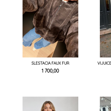
SLESTACIA FAUX FUR
VIJUIC
inkl.
Pris
1 700,00
mva.
Les mer