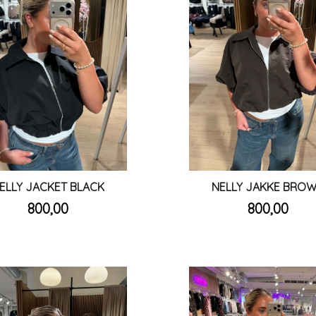
ELLY JACKET BLACK
NELLY JAKKE BRO
inkl.
inkl.
Pris
Pris
800,00
800,00
mva.
mva.
Les mer
Les mer