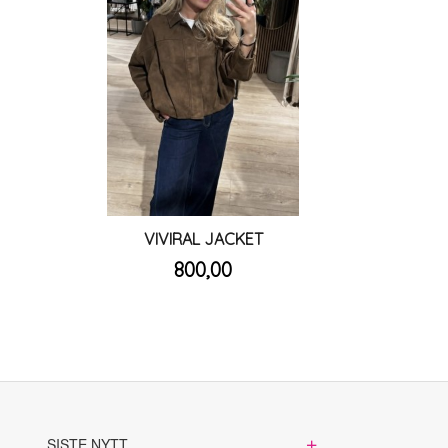
VIVIRAL JACKET
inkl.
Pris
800,00
mva.
Les mer
SISTE NYTT