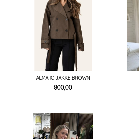
ALMA IC JAKKE BROWN
inkl.
Pris
800,00
mva.
Les mer