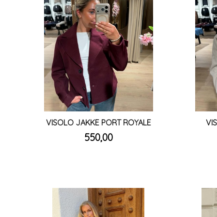
VISOLO JAKKE PORT ROYALE
VI
inkl.
Pris
550,00
mva.
Les mer