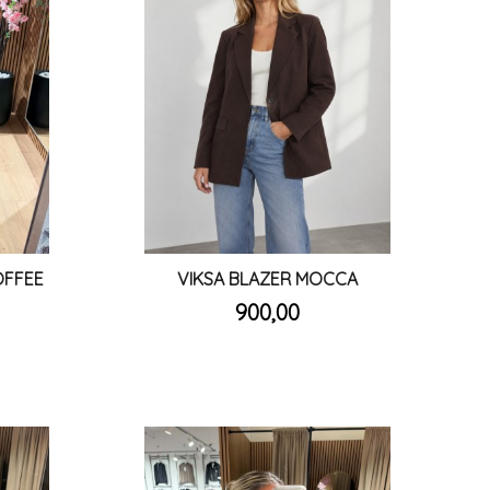
OFFEE
VIKSA BLAZER MOCCA
inkl.
Pris
900,00
mva.
Les mer