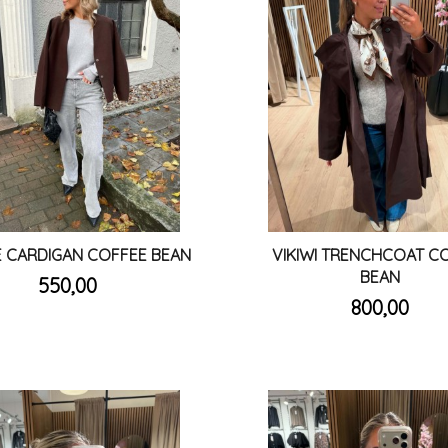
E CARDIGAN COFFEE BEAN
VIKIWI TRENCHCOAT C
inkl.
BEAN
Pris
550,00
mva.
inkl.
Pris
800,00
mva.
Les mer
Les mer