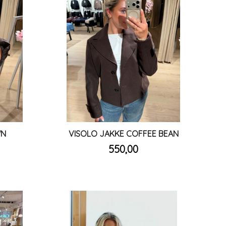
WN
VISOLO JAKKE COFFEE BEAN
inkl.
Pris
550,00
mva.
Les mer