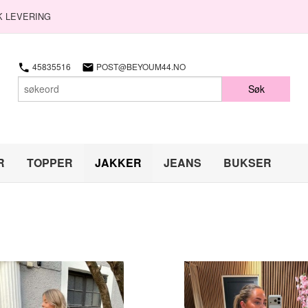
K LEVERING
45835516
POST@BEYOUM44.NO
Søk
R
TOPPER
JAKKER
JEANS
BUKSER