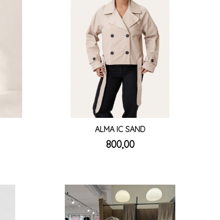
ALMA IC SAND
inkl.
Pris
800,00
mva.
Les mer