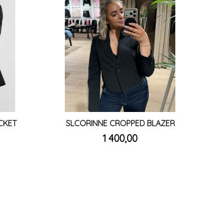
CKET
SLCORINNE CROPPED BLAZER
inkl.
Pris
1 400,00
mva.
Les mer