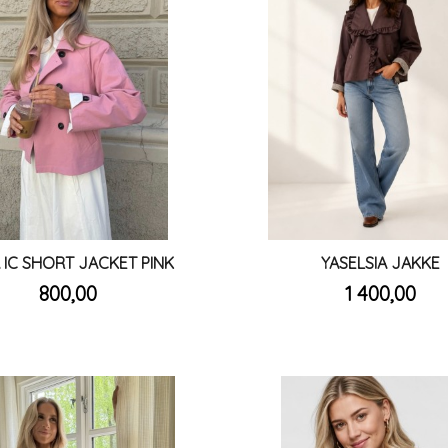
 IC SHORT JACKET PINK
YASELSIA JAKKE
inkl.
inkl.
Pris
Pris
800,00
1 400,00
mva.
mva.
Les mer
Les mer