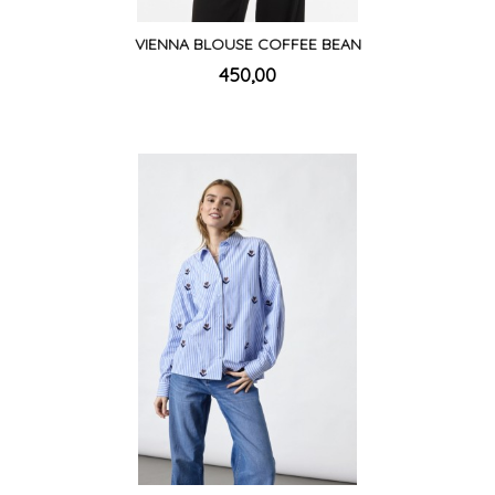
VIENNA BLOUSE COFFEE BEAN
inkl.
Pris
450,00
mva.