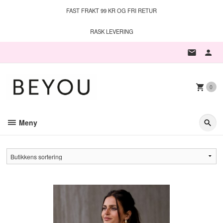
Gå
FAST FRAKT 99 KR OG FRI RETUR
til
innholdet
RASK LEVERING
0
Meny