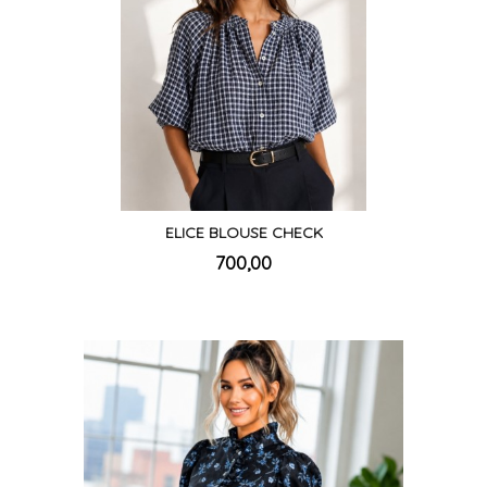
ELICE BLOUSE CHECK
inkl.
Pris
700,00
mva.