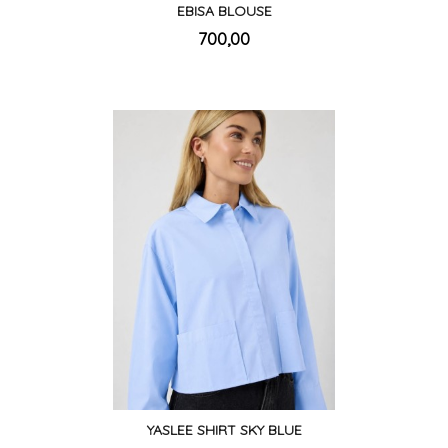
EBISA BLOUSE
inkl.
Pris
700,00
mva.
YASLEE SHIRT SKY BLUE
inkl.