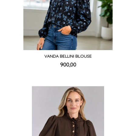
VANDA BELLINI BLOUSE
inkl.
Pris
900,00
mva.