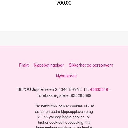
Pris
700,00
mva.
Frakt
Kjøpsbetingelser
Sikkerhet og personvern
Nyhetsbrev
BEYOU Jupiterveien 2 4340 BRYNE Tlf.
45835516
-
Foretaksregisteret 935285399
Vår nettbutikk bruker cookies slik at
du får en bedre kjøpsopplevelse og
vi kan yte deg bedre service. Vi
bruker cookies hovedsaklig til å
lagre innloggingsdetaljer og huske