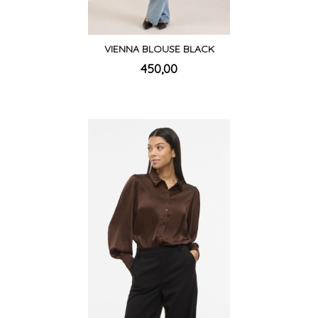
VIENNA BLOUSE BLACK
inkl.
Pris
450,00
mva.