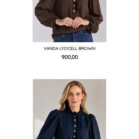
VANDA LYOCELL BROWN
inkl.
Pris
900,00
mva.