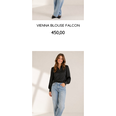
VIENNA BLOUSE FALCON
inkl.
Pris
450,00
mva.