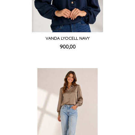
VANDA LYOCELL NAVY
inkl.
Pris
900,00
mva.