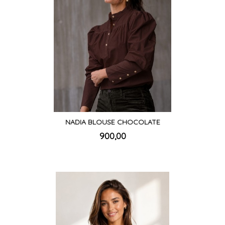
NADIA BLOUSE CHOCOLATE
inkl.
Pris
900,00
mva.