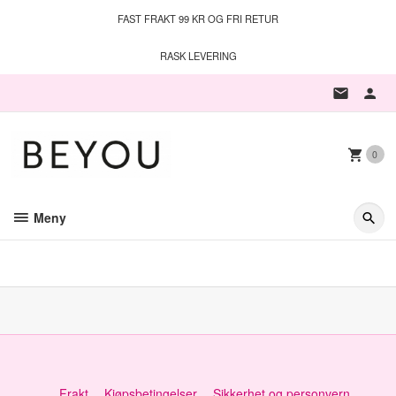
Gå
FAST FRAKT 99 KR OG FRI RETUR
til
innholdet
RASK LEVERING
0
Meny
Frakt
Kjøpsbetingelser
Sikkerhet og personvern